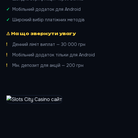
Мобільний додаток для Android
Широкий вибір платіжних методів
⚠️ На що звернути увагу
Денний ліміт виплат — 30 000 грн
Мобільний додаток тільки для Android
Мін. депозит для акцій — 200 грн