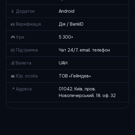
📱 Додаток
Android
🪪 Верифікація
Дія / BankID
🎮 Ігри
5 300+
📧 Підтримка
Чат 24/7, email, телефон
💰 Валюта
UAH
💼 Юр. особа
ТОВ «Геймдев»
📍 Адреса
01042, Київ, пров.
Новопечерський, 18, оф. 32