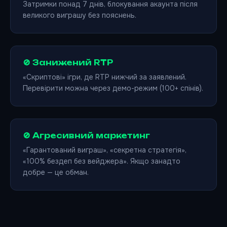
Затримки понад 7 днів, блокування акаунта після
великого виграшу без пояснень.
🚫 Занижений RTP
«Скриптові» ігри, де RTP нижчий за заявлений.
Перевірити можна через демо-режим (100+ спінів).
🚫 Агресивний маркетинг
«Гарантований виграш», «секретна стратегія»,
«100% бездеп без вейджера». Якщо занадто
добре — це обман.