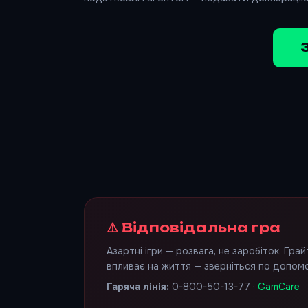
⚠️ Відповідальна гра
Азартні ігри — розвага, не заробіток. Гр
впливає на життя — зверніться по допомо
Гаряча лінія:
0-800-50-13-77 ·
GamCare