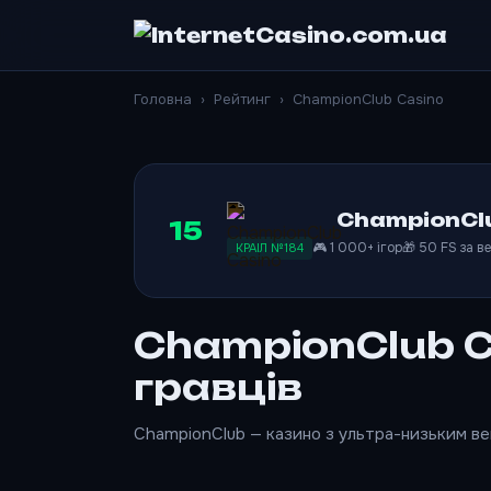
Головна
›
Рейтинг
›
ChampionClub Casino
ChampionCl
15
🎮 1 000+ ігор
🎁 50 FS за в
КРАІЛ №184
ChampionClub C
гравців
ChampionClub — казино з ультра-низьким ве