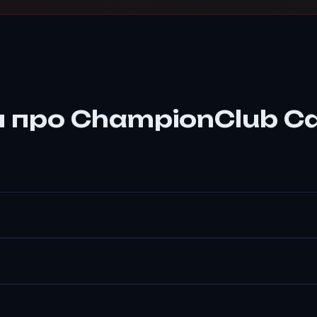
я про ChampionClub C
депозитів від 500 грн).
ами.