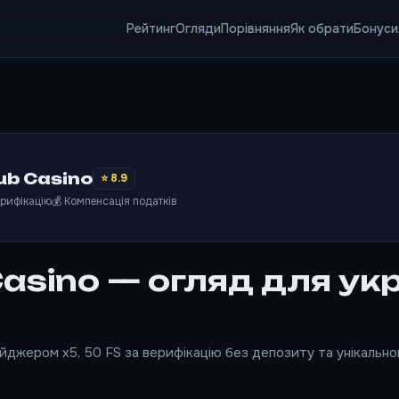
Рейтинг
Огляди
Порівняння
Як обрати
Бонуси
ub Casino
⭐ 8.9
ерифікацію
💰 Компенсація податків
asino — огляд для ук
йджером x5, 50 FS за верифікацію без депозиту та унікальн