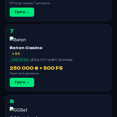
570% до перших 7 депозитів
Грати →
7
Beton Casino
⭐ 9.5
💰 Від 100 грн
⚽ Є букмекер
КРАІЛ №364
250 000 ₴ + 500 FS
Пакет за 5 депозитів
Грати →
8