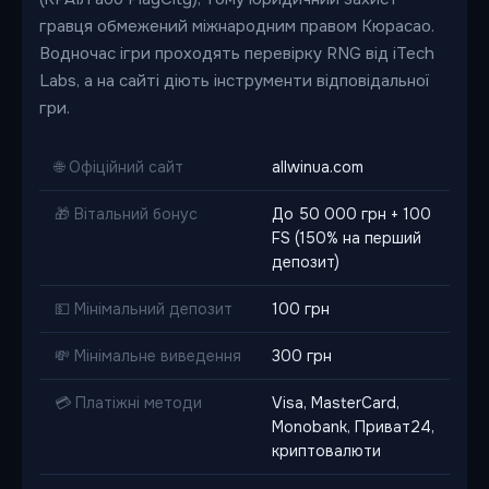
гравця обмежений міжнародним правом Кюрасао.
Водночас ігри проходять перевірку RNG від iTech
Labs, а на сайті діють інструменти відповідальної
гри.
🌐 Офіційний сайт
allwinua.com
🎁 Вітальний бонус
До 50 000 грн + 100
FS (150% на перший
депозит)
💵 Мінімальний депозит
100 грн
💸 Мінімальне виведення
300 грн
💳 Платіжні методи
Visa, MasterCard,
Monobank, Приват24,
криптовалюти