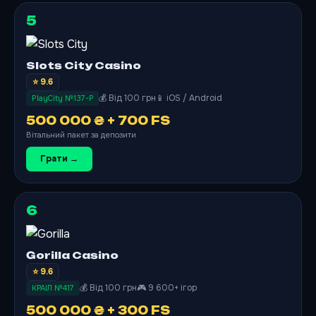
5
Slots City Casino
⭐ 9.6
💰 Від 100 грн
📱 iOS / Android
PlayCity №137-Р
500 000 ₴ + 700 FS
Вітальний пакет за депозити
Грати →
6
Gorilla Casino
⭐ 9.6
💰 Від 100 грн
🎮 9 600+ ігор
КРАІЛ №417
500 000 ₴ + 300 FS