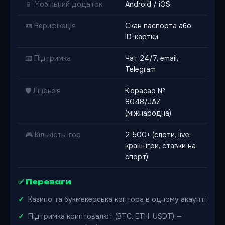
📱 Мобільний додаток
Android / iOS
🪪 Верифікація
Скан паспорта або
ID-картки
📧 Підтримка
Чат 24/7, email,
Telegram
🛡 Ліцензія
Кюрасао №
8048/JAZ
(міжнародна)
🎮 Кількість ігор
2 500+ (слоти, live,
краш-ігри, ставки на
спорт)
✅ Переваги
Казино та букмекерська контора в одному акаунті
Підтримка криптовалют (BTC, ETH, USDT) —