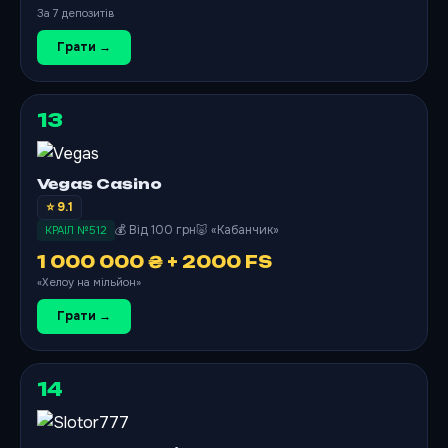
За 7 депозитів
Грати →
13
Vegas Casino
⭐ 9.1
💰 Від 100 грн
🐷 «Кабанчик»
КРАІЛ №512
1 000 000 ₴ + 2000 FS
«Хелоу на мільйон»
Грати →
14