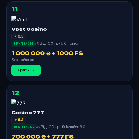
11
Vbet Casino
⭐ 9.3
💰 Від 100 грн
🃏 Є покер
КРАІЛ №314
1 000 000 ₴ + 1000 FS
Без вейджера
Грати →
12
Casino 777
⭐ 9.2
💰 Від 100 грн
🔄 Кешбек 9%
КРАІЛ №245
700 000 ₴ + 777 FS