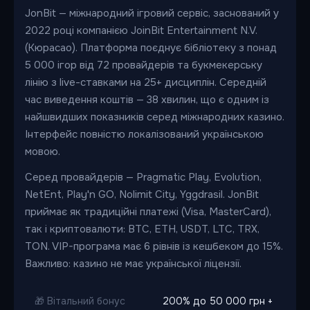
JonBit — міжнародний ігровий сервіс, заснований у
2022 році компанією JoinBit Entertainment N.V.
(Кюрасао). Платформа поєднує бібліотеку з понад
5 000 ігор від 72 провайдерів та букмекерську
лінію з live-ставками на 25+ дисциплін. Середній
час виведення коштів — 38 хвилин, що є одним із
найшвидших показників серед міжнародних казино.
Інтерфейс повністю локалізований українською
мовою.
Серед провайдерів — Pragmatic Play, Evolution,
NetEnt, Play'n GO, Nolimit City, Yggdrasil. JonBit
приймає як традиційні платежі (Visa, MasterCard),
так і криптовалюти: BTC, ETH, USDT, LTC, TRX,
TON. VIP-програма має 6 рівнів із кешбеком до 15%.
Важливо: казино не має української ліцензії.
🎁 Вітальний бонус
200% до 50 000 грн +