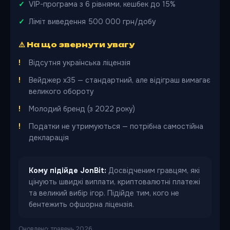
VIP-програма з 6 рівнями, кешбек до 15%
Ліміт виведення 500 000 грн/добу
⚠️ На що звернути увагу
Відсутня українська ліцензія
Вейджер x35 — стандартний, але відіграш вимагає
великого обороту
Молодий бренд (з 2022 року)
Податки не утримуються — потрібна самостійна
декларація
Кому підійде JonBit:
Досвідченим гравцям, які
цінують швидкі виплати, криптовалютні платежі
та великий вибір ігор. Підійде тим, кого не
бентежить офшорна ліцензія.
Оновлено: травень 2026