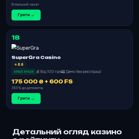
Вітальний пакет
Грати →
18
SuperGra Casino
⭐ 8.6
💰 Від 100 грн
🎰 Демо без реєстрації
КРАІЛ №434
175 000 ₴ + 600 FS
350% до депозитів
Грати →
Детальний огляд казино