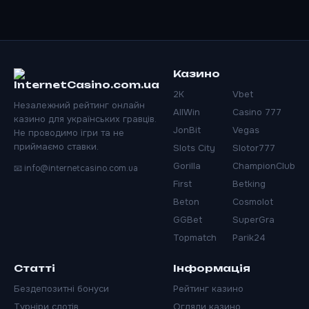
Казино
2K
Vbet
Незалежний рейтинг онлайн
AllWin
Casino 777
казино для українських гравців.
JonBit
Vegas
Не проводимо ігри та не
приймаємо ставки.
Slots City
Slotor777
Gorilla
ChampionClub
📧
info@internetcasino.com.ua
First
Betking
Beton
Cosmolot
GGBet
SuperGra
Topmatch
Parik24
Статті
Інформація
Бездепозитні бонуси
Рейтинг казино
Турніри слотів
Огляди казино