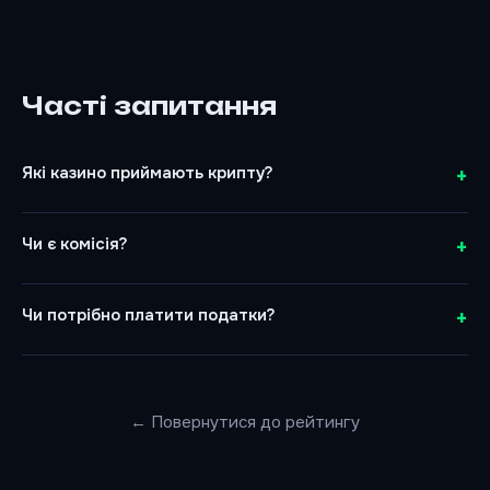
Часті запитання
Які казино приймають крипту?
AllWin (BTC, ETH, USDT), JonBit (BTC, ETH, USDT, LTC, TRX,
TON), Parik24 (BTC, ETH, USDT).
Чи є комісія?
З боку казино — 0%. Комісія мережі блокчейну — від $0.1
(TRX) до $5–20 (BTC/ETH).
Чи потрібно платити податки?
Так. Крипто казино не утримують податки. Потрібна
самостійна декларація (23%).
← Повернутися до рейтингу