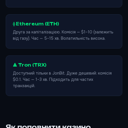
⟠ Ethereum (ETH)
Друга за капіталізацією. Комісія — $1–10 (залежить
від газу). Час — 5–15 хв. Волатильність висока.
🔺 Tron (TRX)
Доступний тільки в JonBit. Дуже дешевий: комісія
$0.1. Час — 1–3 хв. Підходить для частих
транзакцій.
Як поповнити казино