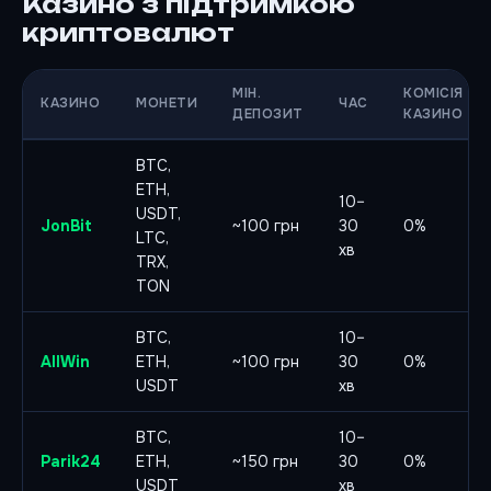
Казино з підтримкою
криптовалют
МІН.
КОМІСІЯ
КАЗИНО
МОНЕТИ
ЧАС
ДЕПОЗИТ
КАЗИНО
BTC,
ETH,
10–
USDT,
JonBit
~100 грн
30
0%
LTC,
хв
TRX,
TON
BTC,
10–
AllWin
ETH,
~100 грн
30
0%
USDT
хв
BTC,
10–
Parik24
ETH,
~150 грн
30
0%
USDT
хв