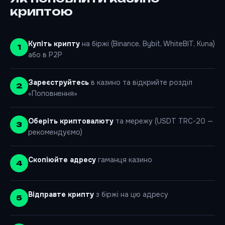
криптою
Купіть крипту
на біржі (Binance, Bybit, WhiteBIT, Kuna)
або в P2P
Зареєструйтесь
в казино та відкрийте розділ
«Поповнення»
Оберіть криптовалюту
та мережу (USDT TRC-20 —
рекомендуємо)
Скопіюйте адресу
гаманця казино
Відправте крипту
з біржі на цю адресу