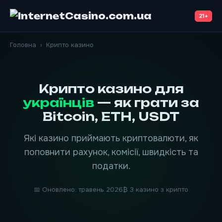
21+
Головна
›
Крипто казино
Крипто казино для
українців
— як грати за
Bitcoin, ETH, USDT
Які казино приймають криптовалюти, як
поповнити рахунок, комісії, швидкість та
податки.
📅 Оновлено: травень 2026
₿ 3 казино з крипто