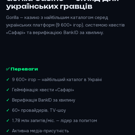
українських гравців
Gorilla — казино з найбільшим каталогом серед
українських платформ (9 600+ ігор), системою квестів
«Сафарі» та верифікацією BankID за хвилину.
✅ Переваги
9 600+ ігор — найбільший каталог в Україні
Гейміфікація: квести «Сафарі»
Верифікація BankID за хвилину
60+ провайдерів, TV-шоу
1,78 млн запитів/міс. — лідер за попитом
Активна медіа-присутність