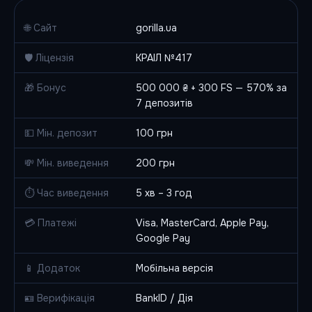
🌐 Сайт
gorilla.ua
🛡 Ліцензія
КРАІЛ №417
🎁 Бонус
500 000 ₴ + 300 FS — 570% за
7 депозитів
💵 Мін. депозит
100 грн
💸 Мін. виведення
200 грн
⏱ Час виведення
5 хв – 3 год
💳 Платежі
Visa, MasterCard, Apple Pay,
Google Pay
📱 Додаток
Мобільна версія
🪪 Верифікація
BankID / Дія