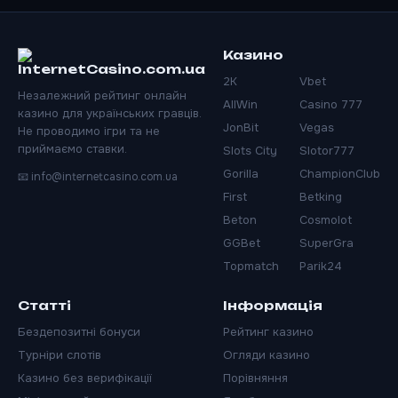
Казино
2K
Vbet
Незалежний рейтинг онлайн
AllWin
Casino 777
казино для українських гравців.
JonBit
Vegas
Не проводимо ігри та не
приймаємо ставки.
Slots City
Slotor777
Gorilla
ChampionClub
📧
info@internetcasino.com.ua
First
Betking
Beton
Cosmolot
GGBet
SuperGra
Topmatch
Parik24
Статті
Інформація
Бездепозитні бонуси
Рейтинг казино
Турніри слотів
Огляди казино
Казино без верифікації
Порівняння