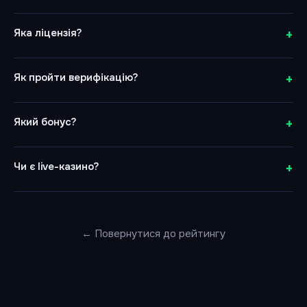
Ні, але мобільна версія адаптована.
Яка ліцензія?
КРАІЛ №417 від 27.08.2024, ТОВ «Гориллабет».
Як пройти верифікацію?
BankID — менше хвилини.
Який бонус?
570% + 300 FS за 7 депозитів.
Чи є live-казино?
Так, включаючи TV-шоу з ведучими.
← Повернутися до рейтингу