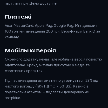
настільні ігри. Демо доступне.
Платежі
Visa, MasterCard, Apple Pay, Google Pay. Мін. депозит
100 грн, мін. виведення 200 грн. Верифікація BankID за
хвилину.
Мобільна версія
Окремого додатку немає, але мобільна версія повністю
адаптована. Бренд активно присутній у медіа та
спортивних проєктах.
Під час виведення автоматично утримується 23% від
чистого виграшу (18% ПДФО + 5% ВЗ). Казино є
податковим агентом — подавати декларацію не
потрібно.